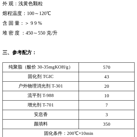
外 观：浅黄色颗粒
熔程温度：100～120℃
含 固 量：＞ 9 9 %
堆 密 度 ：450～550 克/升
三、参考配方：
纯聚脂（酸价 30-35mgKOH/g）
570
固化剂 TGIC
43
户外物理消光剂 T-301
20
流平剂 T-988
10
增光剂 T-701
7
安息香
3
颜填料
350
固化条件：200℃×10min