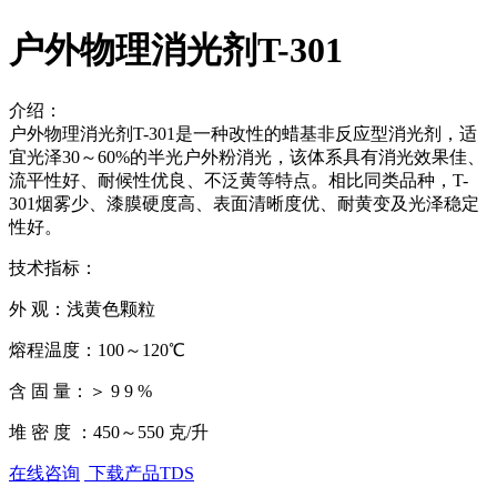
户外物理消光剂T-301
介绍：
户外物理消光剂T-301是一种改性的蜡基非反应型消光剂，适
宜光泽30～60%的半光户外粉消光，该体系具有消光效果佳、
流平性好、耐候性优良、不泛黄等特点。相比同类品种，T-
301烟雾少、漆膜硬度高、表面清晰度优、耐黄变及光泽稳定
性好。
技术指标：
外 观：浅黄色颗粒
熔程温度：100～120℃
含 固 量：＞ 9 9 %
堆 密 度 ：450～550 克/升
在线咨询
下载产品TDS