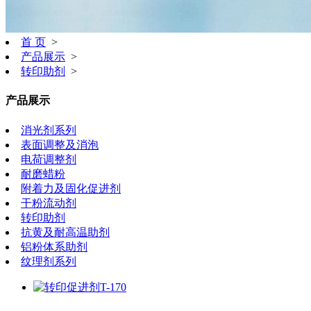
首 页
>
产品展示
>
转印助剂
>
产品展示
消光剂系列
表面调整及消泡
电荷调整剂
耐磨蜡粉
附着力及固化促进剂
干粉流动剂
转印助剂
抗黄及耐高温助剂
铝粉体系助剂
纹理剂系列